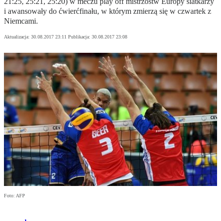
21:25, 25:21, 25:20) w meczu play off mistrzostw Europy siatkarzy
i awansowały do ćwierćfinału, w którym zmierzą się w czwartek z
Niemcami.
Aktualizacja:
30.08.2017 23:11
Publikacja:
30.08.2017 23:08
Foto: AFP