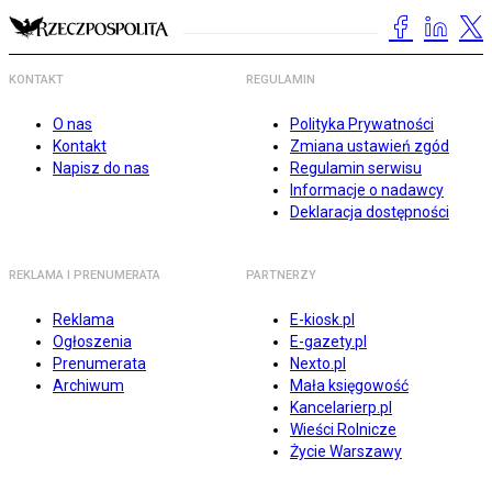
KONTAKT
REGULAMIN
O nas
Polityka Prywatności
Kontakt
Zmiana ustawień zgód
Napisz do nas
Regulamin serwisu
Informacje o nadawcy
Deklaracja dostępności
REKLAMA I PRENUMERATA
PARTNERZY
Reklama
E-kiosk.pl
Ogłoszenia
E-gazety.pl
Prenumerata
Nexto.pl
Archiwum
Mała księgowość
Kancelarierp.pl
Wieści Rolnicze
Życie Warszawy