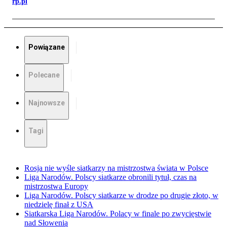
rp.pl
Powiązane
Polecane
Najnowsze
Tagi
Rosja nie wyśle siatkarzy na mistrzostwa świata w Polsce
Liga Narodów. Polscy siatkarze obronili tytuł, czas na
mistrzostwa Europy
Liga Narodów. Polscy siatkarze w drodze po drugie złoto, w
niedzielę finał z USA
Siatkarska Liga Narodów. Polacy w finale po zwycięstwie
nad Słowenią