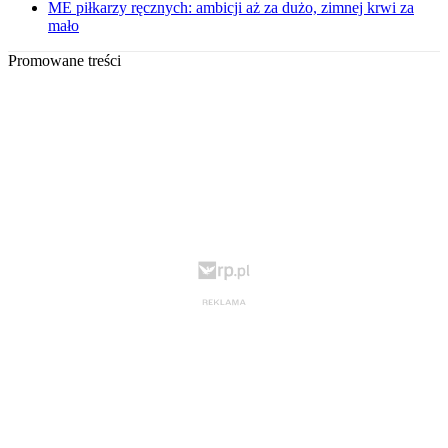
ME piłkarzy ręcznych: ambicji aż za dużo, zimnej krwi za
mało
Promowane treści