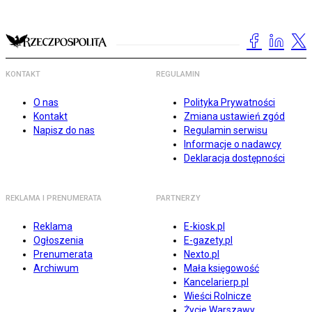
KONTAKT
REGULAMIN
O nas
Polityka Prywatności
Kontakt
Zmiana ustawień zgód
Napisz do nas
Regulamin serwisu
Informacje o nadawcy
Deklaracja dostępności
REKLAMA I PRENUMERATA
PARTNERZY
Reklama
E-kiosk.pl
Ogłoszenia
E-gazety.pl
Prenumerata
Nexto.pl
Archiwum
Mała księgowość
Kancelarierp.pl
Wieści Rolnicze
Życie Warszawy