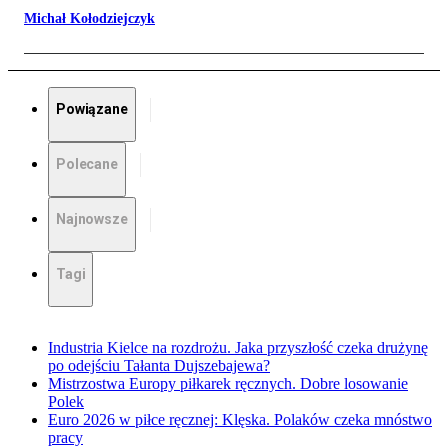
Michał Kołodziejczyk
Powiązane
Polecane
Najnowsze
Tagi
Industria Kielce na rozdrożu. Jaka przyszłość czeka drużynę
po odejściu Tałanta Dujszebajewa?
Mistrzostwa Europy piłkarek ręcznych. Dobre losowanie
Polek
Euro 2026 w piłce ręcznej: Klęska. Polaków czeka mnóstwo
pracy