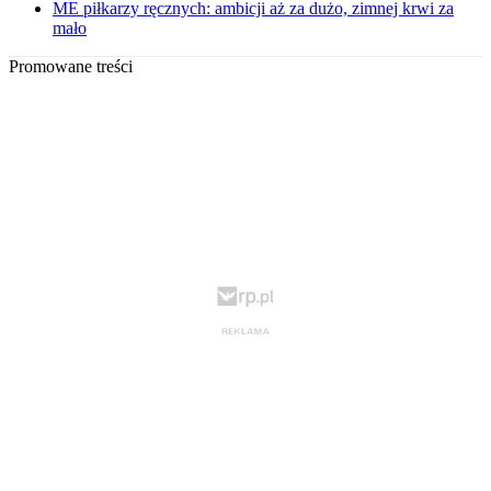
ME piłkarzy ręcznych: ambicji aż za dużo, zimnej krwi za
mało
Promowane treści