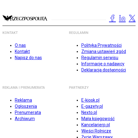
KONTAKT
REGULAMIN
O nas
Polityka Prywatności
Kontakt
Zmiana ustawień zgód
Napisz do nas
Regulamin serwisu
Informacje o nadawcy
Deklaracja dostępności
REKLAMA I PRENUMERATA
PARTNERZY
Reklama
E-kiosk.pl
Ogłoszenia
E-gazety.pl
Prenumerata
Nexto.pl
Archiwum
Mała księgowość
Kancelarierp.pl
Wieści Rolnicze
Życie Warszawy