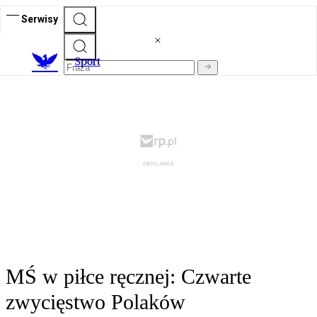
Serwisy
S
port
MŚ w piłce ręcznej: Czwarte
zwycięstwo Polaków