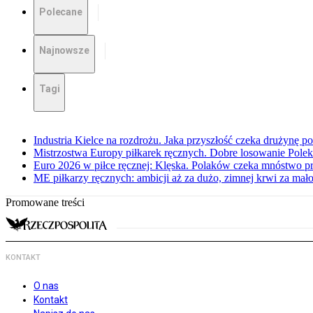
Polecane
Najnowsze
Tagi
Industria Kielce na rozdrożu. Jaka przyszłość czeka drużynę p
Mistrzostwa Europy piłkarek ręcznych. Dobre losowanie Polek
Euro 2026 w piłce ręcznej: Klęska. Polaków czeka mnóstwo p
ME piłkarzy ręcznych: ambicji aż za dużo, zimnej krwi za mał
Promowane treści
KONTAKT
O nas
Kontakt