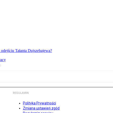
o odejściu Tałanta Dujszebajewa?
racy
o
REGULAMIN
Polityka Prywatności
Zmiana ustawień zgód