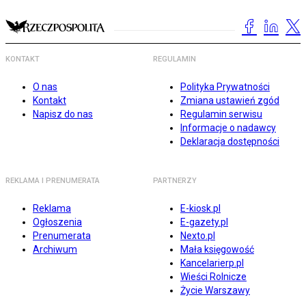
KONTAKT
REGULAMIN
O nas
Polityka Prywatności
Kontakt
Zmiana ustawień zgód
Napisz do nas
Regulamin serwisu
Informacje o nadawcy
Deklaracja dostępności
REKLAMA I PRENUMERATA
PARTNERZY
Reklama
E-kiosk.pl
Ogłoszenia
E-gazety.pl
Prenumerata
Nexto.pl
Archiwum
Mała księgowość
Kancelarierp.pl
Wieści Rolnicze
Życie Warszawy