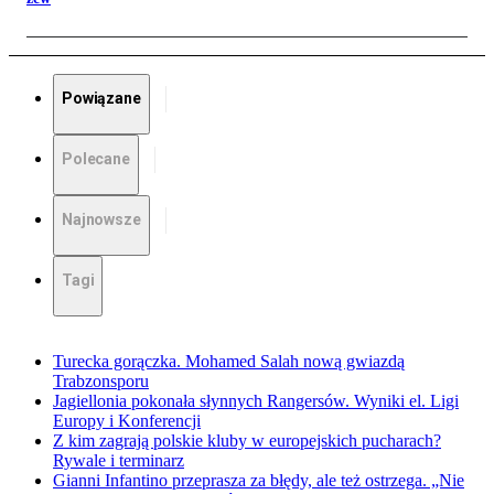
Powiązane
Polecane
Najnowsze
Tagi
Turecka gorączka. Mohamed Salah nową gwiazdą
Trabzonsporu
Jagiellonia pokonała słynnych Rangersów. Wyniki el. Ligi
Europy i Konferencji
Z kim zagrają polskie kluby w europejskich pucharach?
Rywale i terminarz
Gianni Infantino przeprasza za błędy, ale też ostrzega. „Nie