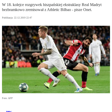
W 18. kolejce rozgrywek hiszpańskiej ekstraklasy Real Madryt
bezbramkowo zremisował z Athletic Bilbao - pisze Onet.
Publikacja:
22.12.2019 22:47
Foto: AFP
zew