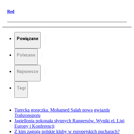
Red
Powiązane
Polecane
Najnowsze
Tagi
Turecka gorączka. Mohamed Salah nową gwiazdą
Trabzonsporu
Jagiellonia pokonała słynnych Rangersów. Wyniki el. Ligi
Europy i Konferencji
Z kim zagrają polskie kluby w europejskich pucharach?