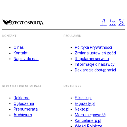
KONTAKT
REGULAMIN
O nas
Polityka Prywatności
Kontakt
Zmiana ustawień zgód
Napisz do nas
Regulamin serwisu
Informacje o nadawcy
Deklaracja dostępności
REKLAMA I PRENUMERATA
PARTNERZY
Reklama
E-kiosk.pl
Ogłoszenia
E-gazety.pl
Prenumerata
Nexto.pl
Archiwum
Mała księgowość
Kancelarierp.pl
Wieści Rolnicze