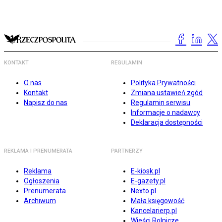
KONTAKT
REGULAMIN
O nas
Polityka Prywatności
Kontakt
Zmiana ustawień zgód
Napisz do nas
Regulamin serwisu
Informacje o nadawcy
Deklaracja dostępności
REKLAMA I PRENUMERATA
PARTNERZY
Reklama
E-kiosk.pl
Ogłoszenia
E-gazety.pl
Prenumerata
Nexto.pl
Archiwum
Mała księgowość
Kancelarierp.pl
Wieści Rolnicze