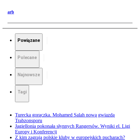
arb
Powiązane
Polecane
Najnowsze
Tagi
Turecka gorączka. Mohamed Salah nową gwiazdą
Trabzonsporu
Jagiellonia pokonała słynnych Rangersów. Wyniki el. Ligi
Europy i Konferencji
Z kim zagrają polskie kluby w europejskich pucharach?