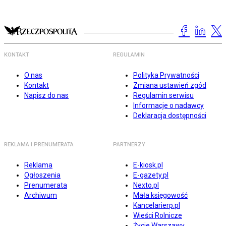
KONTAKT
REGULAMIN
O nas
Polityka Prywatności
Kontakt
Zmiana ustawień zgód
Napisz do nas
Regulamin serwisu
Informacje o nadawcy
Deklaracja dostępności
REKLAMA I PRENUMERATA
PARTNERZY
Reklama
E-kiosk.pl
Ogłoszenia
E-gazety.pl
Prenumerata
Nexto.pl
Archiwum
Mała księgowość
Kancelarierp.pl
Wieści Rolnicze
Życie Warszawy