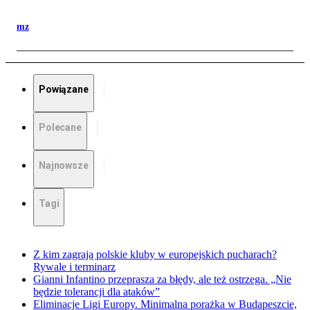
mz
Powiązane
Polecane
Najnowsze
Tagi
Z kim zagrają polskie kluby w europejskich pucharach?
Rywale i terminarz
Gianni Infantino przeprasza za błędy, ale też ostrzega. „Nie
będzie tolerancji dla ataków”
Eliminacje Ligi Europy. Minimalna porażka w Budapeszcie,