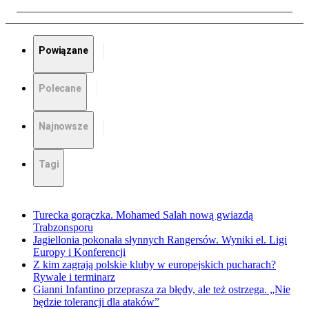
Powiązane
Polecane
Najnowsze
Tagi
Turecka gorączka. Mohamed Salah nową gwiazdą
Trabzonsporu
Jagiellonia pokonała słynnych Rangersów. Wyniki el. Ligi
Europy i Konferencji
Z kim zagrają polskie kluby w europejskich pucharach?
Rywale i terminarz
Gianni Infantino przeprasza za błędy, ale też ostrzega. „Nie
będzie tolerancji dla ataków”