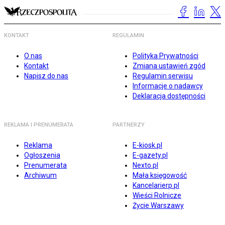
KONTAKT
REGULAMIN
O nas
Polityka Prywatności
Kontakt
Zmiana ustawień zgód
Napisz do nas
Regulamin serwisu
Informacje o nadawcy
Deklaracja dostępności
REKLAMA I PRENUMERATA
PARTNERZY
Reklama
E-kiosk.pl
Ogłoszenia
E-gazety.pl
Prenumerata
Nexto.pl
Archiwum
Mała księgowość
Kancelarierp.pl
Wieści Rolnicze
Życie Warszawy