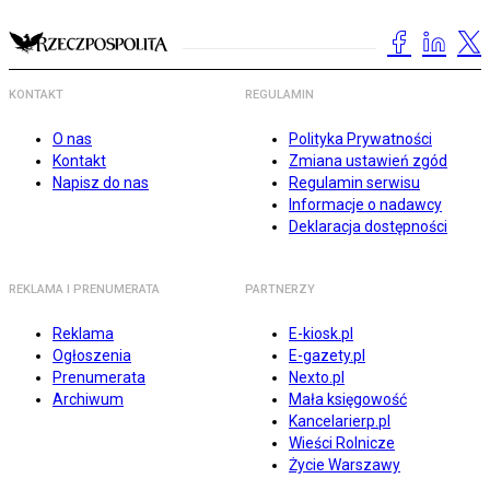
KONTAKT
REGULAMIN
O nas
Polityka Prywatności
Kontakt
Zmiana ustawień zgód
Napisz do nas
Regulamin serwisu
Informacje o nadawcy
Deklaracja dostępności
REKLAMA I PRENUMERATA
PARTNERZY
Reklama
E-kiosk.pl
Ogłoszenia
E-gazety.pl
Prenumerata
Nexto.pl
Archiwum
Mała księgowość
Kancelarierp.pl
Wieści Rolnicze
Życie Warszawy