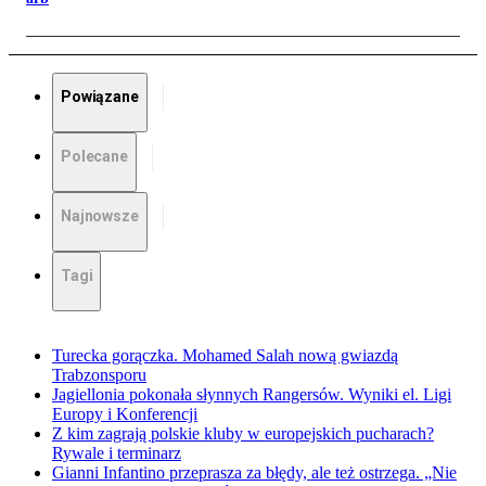
Powiązane
Polecane
Najnowsze
Tagi
Turecka gorączka. Mohamed Salah nową gwiazdą
Trabzonsporu
Jagiellonia pokonała słynnych Rangersów. Wyniki el. Ligi
Europy i Konferencji
Z kim zagrają polskie kluby w europejskich pucharach?
Rywale i terminarz
Gianni Infantino przeprasza za błędy, ale też ostrzega. „Nie