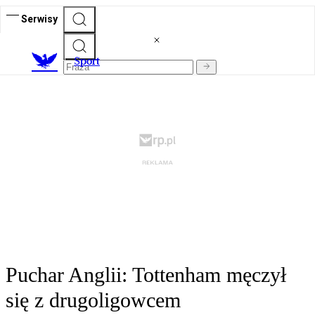
Serwisy
S
port
Puchar Anglii: Tottenham męczył
się z drugoligowcem