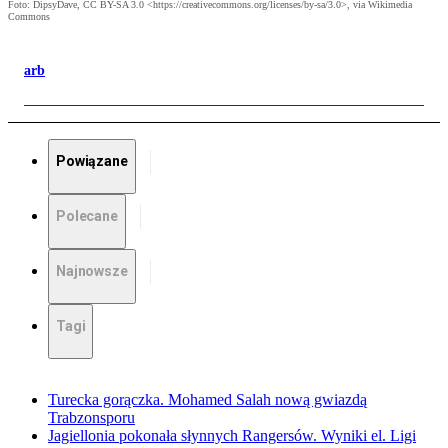
Foto: DipsyDave, CC BY-SA 3.0 <https://creativecommons.org/licenses/by-sa/3.0>, via Wikimedia
Commons
arb
Powiązane
Polecane
Najnowsze
Tagi
Turecka gorączka. Mohamed Salah nową gwiazdą
Trabzonsporu
Jagiellonia pokonała słynnych Rangersów. Wyniki el. Ligi