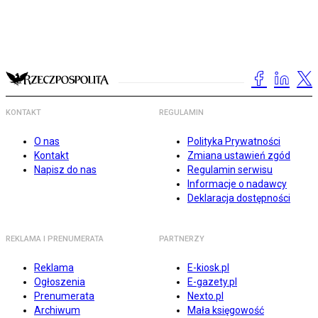
KONTAKT
REGULAMIN
O nas
Polityka Prywatności
Kontakt
Zmiana ustawień zgód
Napisz do nas
Regulamin serwisu
Informacje o nadawcy
Deklaracja dostępności
REKLAMA I PRENUMERATA
PARTNERZY
Reklama
E-kiosk.pl
Ogłoszenia
E-gazety.pl
Prenumerata
Nexto.pl
Archiwum
Mała księgowość