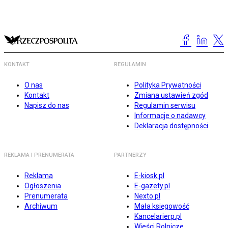
KONTAKT
REGULAMIN
O nas
Polityka Prywatności
Kontakt
Zmiana ustawień zgód
Napisz do nas
Regulamin serwisu
Informacje o nadawcy
Deklaracja dostępności
REKLAMA I PRENUMERATA
PARTNERZY
Reklama
E-kiosk.pl
Ogłoszenia
E-gazety.pl
Prenumerata
Nexto.pl
Archiwum
Mała księgowość
Kancelarierp.pl
Wieści Rolnicze