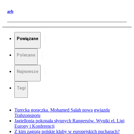
arb
Powiązane
Polecane
Najnowsze
Tagi
Turecka gorączka. Mohamed Salah nową gwiazdą
Trabzonsporu
Jagiellonia pokonała słynnych Rangersów. Wyniki el. Ligi
Europy i Konferencji
Z kim zagrają polskie kluby w europejskich pucharach?