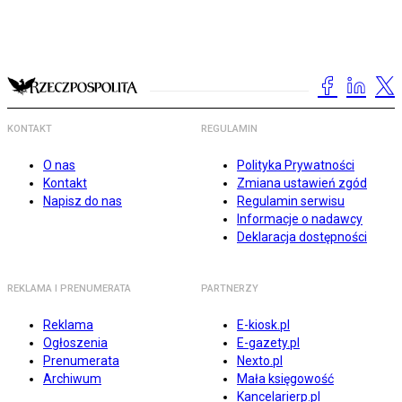
KONTAKT
REGULAMIN
O nas
Polityka Prywatności
Kontakt
Zmiana ustawień zgód
Napisz do nas
Regulamin serwisu
Informacje o nadawcy
Deklaracja dostępności
REKLAMA I PRENUMERATA
PARTNERZY
Reklama
E-kiosk.pl
Ogłoszenia
E-gazety.pl
Prenumerata
Nexto.pl
Archiwum
Mała księgowość
Kancelarierp.pl