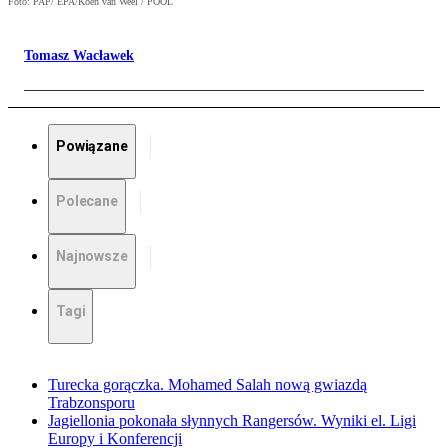
Foto: PAP/ EPA/Koen van Weel / POOL
Tomasz Wacławek
Powiązane
Polecane
Najnowsze
Tagi
Turecka gorączka. Mohamed Salah nową gwiazdą
Trabzonsporu
Jagiellonia pokonała słynnych Rangersów. Wyniki el. Ligi
Europy i Konferencji