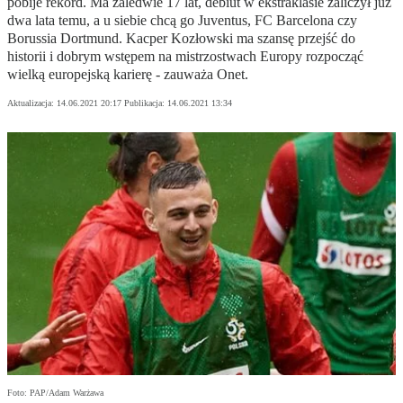
pobije rekord. Ma zaledwie 17 lat, debiut w ekstraklasie zaliczył już
dwa lata temu, a u siebie chcą go Juventus, FC Barcelona czy
Borussia Dortmund. Kacper Kozłowski ma szansę przejść do
historii i dobrym wstępem na mistrzostwach Europy rozpocząć
wielką europejską karierę - zauważa Onet.
Aktualizacja:
14.06.2021 20:17
Publikacja:
14.06.2021 13:34
Foto: PAP/Adam Warżawa