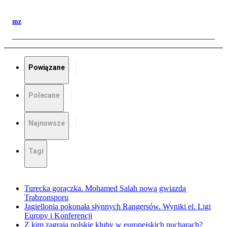
mz
Powiązane
Polecane
Najnowsze
Tagi
Turecka gorączka. Mohamed Salah nową gwiazdą
Trabzonsporu
Jagiellonia pokonała słynnych Rangersów. Wyniki el. Ligi
Europy i Konferencji
Z kim zagrają polskie kluby w europejskich pucharach?