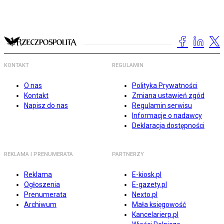
KONTAKT
REGULAMIN
O nas
Polityka Prywatności
Kontakt
Zmiana ustawień zgód
Napisz do nas
Regulamin serwisu
Informacje o nadawcy
Deklaracja dostępności
REKLAMA I PRENUMERATA
PARTNERZY
Reklama
E-kiosk.pl
Ogłoszenia
E-gazety.pl
Prenumerata
Nexto.pl
Archiwum
Mała księgowość
Kancelarierp.pl