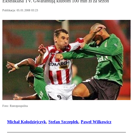
Ekstraklasa TV. Gwarantują klubom 100 mln zł za sezon
Publikacja:
05.01.2008 03:23
Foto: Rzeczpospolita
Michał Kołodziejczyk
,
Stefan Szczepłek
,
Paweł Wilkowicz