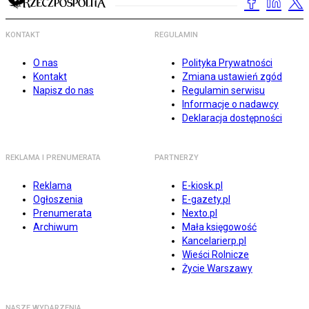
KONTAKT
REGULAMIN
O nas
Polityka Prywatności
Kontakt
Zmiana ustawień zgód
Napisz do nas
Regulamin serwisu
Informacje o nadawcy
Deklaracja dostępności
REKLAMA I PRENUMERATA
PARTNERZY
Reklama
E-kiosk.pl
Ogłoszenia
E-gazety.pl
Prenumerata
Nexto.pl
Archiwum
Mała księgowość
Kancelarierp.pl
Wieści Rolnicze
Życie Warszawy
NASZE WYDARZENIA