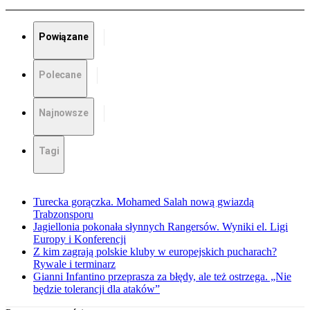
Powiązane
Polecane
Najnowsze
Tagi
Turecka gorączka. Mohamed Salah nową gwiazdą
Trabzonsporu
Jagiellonia pokonała słynnych Rangersów. Wyniki el. Ligi
Europy i Konferencji
Z kim zagrają polskie kluby w europejskich pucharach?
Rywale i terminarz
Gianni Infantino przeprasza za błędy, ale też ostrzega. „Nie
będzie tolerancji dla ataków”