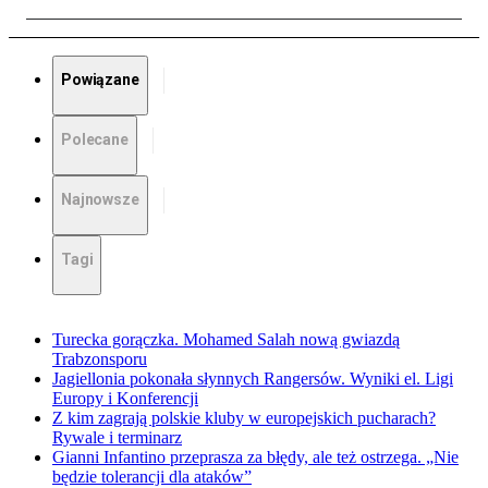
Powiązane
Polecane
Najnowsze
Tagi
Turecka gorączka. Mohamed Salah nową gwiazdą
Trabzonsporu
Jagiellonia pokonała słynnych Rangersów. Wyniki el. Ligi
Europy i Konferencji
Z kim zagrają polskie kluby w europejskich pucharach?
Rywale i terminarz
Gianni Infantino przeprasza za błędy, ale też ostrzega. „Nie
będzie tolerancji dla ataków”