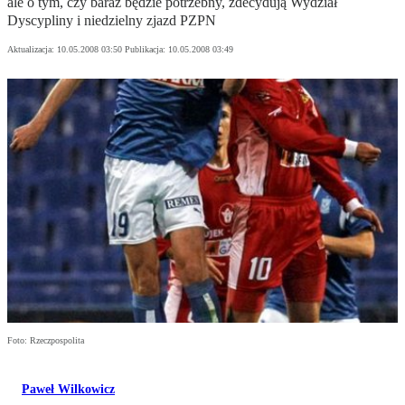
ale o tym, czy baraż będzie potrzebny, zdecydują Wydział
Dyscypliny i niedzielny zjazd PZPN
Aktualizacja:
10.05.2008 03:50
Publikacja:
10.05.2008 03:49
Foto: Rzeczpospolita
Paweł Wilkowicz