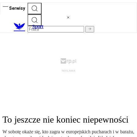
Serwisy
S
port
To jeszcze nie koniec niepewności
W sobotę okaże się, kto zagra w europejskich pucharach i w barażu,