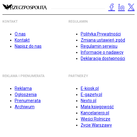
KONTAKT
REGULAMIN
O nas
Polityka Prywatności
Kontakt
Zmiana ustawień zgód
Napisz do nas
Regulamin serwisu
Informacje o nadawcy
Deklaracja dostępności
REKLAMA I PRENUMERATA
PARTNERZY
Reklama
E-kiosk.pl
Ogłoszenia
E-gazety.pl
Prenumerata
Nexto.pl
Archiwum
Mała księgowość
Kancelarierp.pl
Wieści Rolnicze
Życie Warszawy