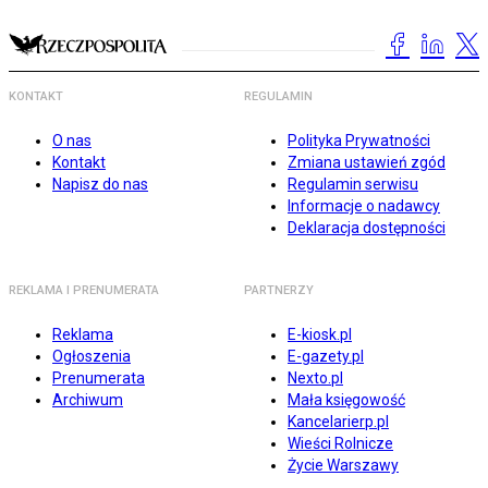
KONTAKT
REGULAMIN
O nas
Polityka Prywatności
Kontakt
Zmiana ustawień zgód
Napisz do nas
Regulamin serwisu
Informacje o nadawcy
Deklaracja dostępności
REKLAMA I PRENUMERATA
PARTNERZY
Reklama
E-kiosk.pl
Ogłoszenia
E-gazety.pl
Prenumerata
Nexto.pl
Archiwum
Mała księgowość
Kancelarierp.pl
Wieści Rolnicze
Życie Warszawy