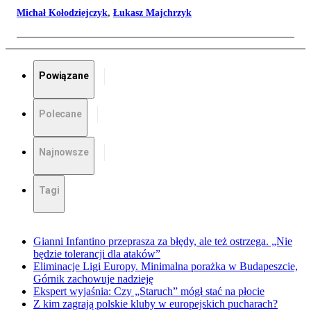
Michał Kołodziejczyk
,
Łukasz Majchrzyk
Powiązane
Polecane
Najnowsze
Tagi
Gianni Infantino przeprasza za błędy, ale też ostrzega. „Nie
będzie tolerancji dla ataków”
Eliminacje Ligi Europy. Minimalna porażka w Budapeszcie,
Górnik zachowuje nadzieję
Ekspert wyjaśnia: Czy „Staruch” mógł stać na płocie
Z kim zagrają polskie kluby w europejskich pucharach?