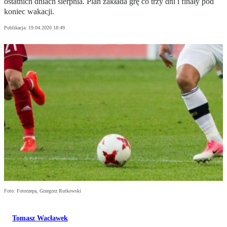
ostatnich dniach sierpnia. Plan zakłada grę co trzy dni i finały pod
koniec wakacji.
Publikacja:
19.04.2020 18:49
Foto: Fotorzepa, Grzegorz Rutkowski
Tomasz Wacławek