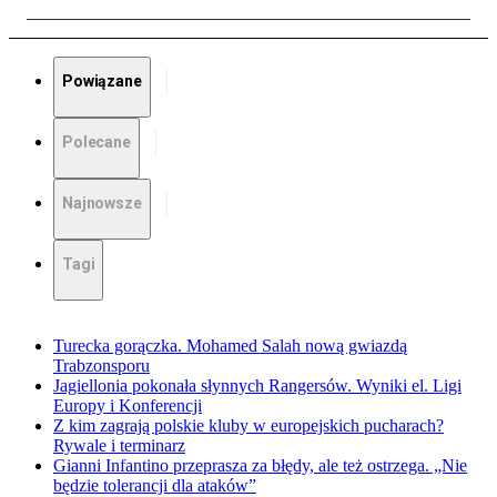
Powiązane
Polecane
Najnowsze
Tagi
Turecka gorączka. Mohamed Salah nową gwiazdą
Trabzonsporu
Jagiellonia pokonała słynnych Rangersów. Wyniki el. Ligi
Europy i Konferencji
Z kim zagrają polskie kluby w europejskich pucharach?
Rywale i terminarz
Gianni Infantino przeprasza za błędy, ale też ostrzega. „Nie
będzie tolerancji dla ataków”