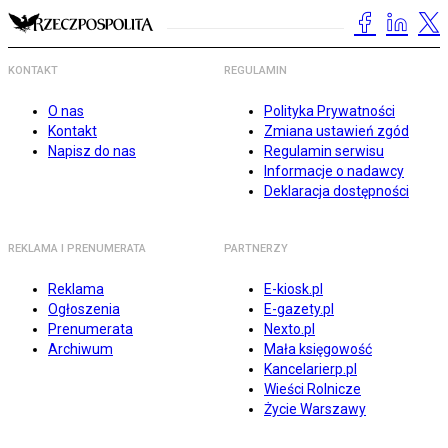
KONTAKT
REGULAMIN
O nas
Polityka Prywatności
Kontakt
Zmiana ustawień zgód
Napisz do nas
Regulamin serwisu
Informacje o nadawcy
Deklaracja dostępności
REKLAMA I PRENUMERATA
PARTNERZY
Reklama
E-kiosk.pl
Ogłoszenia
E-gazety.pl
Prenumerata
Nexto.pl
Archiwum
Mała księgowość
Kancelarierp.pl
Wieści Rolnicze
Życie Warszawy