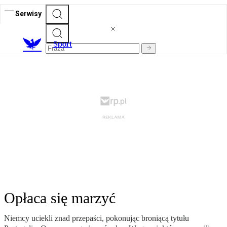
Serwisy
S
port
Opłaca się marzyć
Niemcy uciekli znad przepaści, pokonując broniącą tytułu