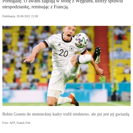
Portugalię. O awans zagrają w środę z Węgrami, którzy sprawili
niespodziankę, remisując z Francją.
Publikacja:
20.06.2021 21:00
Robin Gosens do niemieckiej kadry trafił niedawno, ale już jest jej gwiazdą
Foto: AFP, Franck Fife