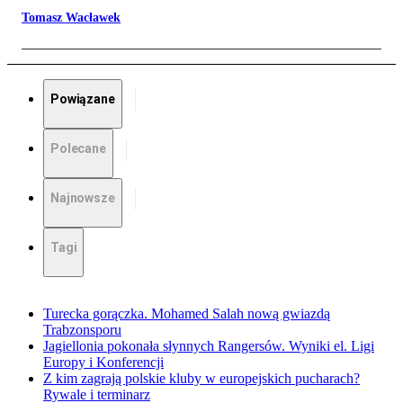
Tomasz Wacławek
Powiązane
Polecane
Najnowsze
Tagi
Turecka gorączka. Mohamed Salah nową gwiazdą
Trabzonsporu
Jagiellonia pokonała słynnych Rangersów. Wyniki el. Ligi
Europy i Konferencji
Z kim zagrają polskie kluby w europejskich pucharach?
Rywale i terminarz