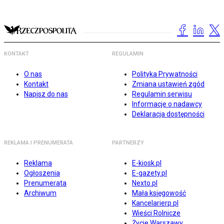
KONTAKT
REGULAMIN
O nas
Polityka Prywatności
Kontakt
Zmiana ustawień zgód
Napisz do nas
Regulamin serwisu
Informacje o nadawcy
Deklaracja dostępności
REKLAMA I PRENUMERATA
PARTNERZY
Reklama
E-kiosk.pl
Ogłoszenia
E-gazety.pl
Prenumerata
Nexto.pl
Archiwum
Mała księgowość
Kancelarierp.pl
Wieści Rolnicze
Życie Warszawy