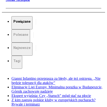
Powiązane
Polecane
Najnowsze
Tagi
Gianni Infantino przeprasza za błędy, ale też ostrzega. „Nie
będzie tolerancji dla ataków”
Eliminacje Ligi Europy. Minimalna porażka w Budapeszcie,
Górnik zachowuje nadzieję
Ekspert wyjaśnia: Czy „Staruch” mógł stać na płocie
Z kim zagrają polskie kluby w europejskich pucharach?
Rywale i terminarz