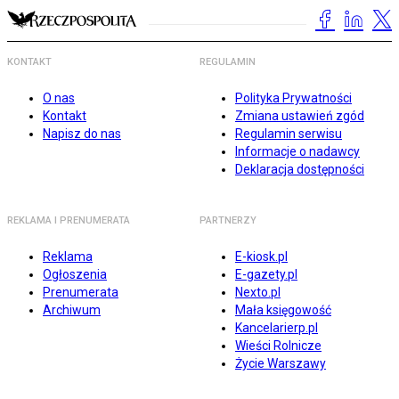
KONTAKT
REGULAMIN
O nas
Polityka Prywatności
Kontakt
Zmiana ustawień zgód
Napisz do nas
Regulamin serwisu
Informacje o nadawcy
Deklaracja dostępności
REKLAMA I PRENUMERATA
PARTNERZY
Reklama
E-kiosk.pl
Ogłoszenia
E-gazety.pl
Prenumerata
Nexto.pl
Archiwum
Mała księgowość
Kancelarierp.pl
Wieści Rolnicze
Życie Warszawy