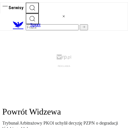
Serwisy
S
port
Powrót Widzewa
Trybunał Arbitrażowy PKOl uchylił decyzję PZPN o degradacji