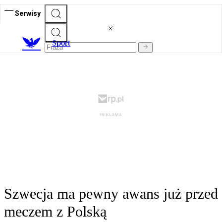
Serwisy
S
port
Szwecja ma pewny awans już przed
meczem z Polską