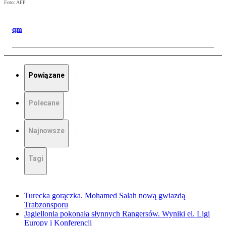
Foto: AFP
qm
Powiązane
Polecane
Najnowsze
Tagi
Turecka gorączka. Mohamed Salah nową gwiazdą
Trabzonsporu
Jagiellonia pokonała słynnych Rangersów. Wyniki el. Ligi
Europy i Konferencji