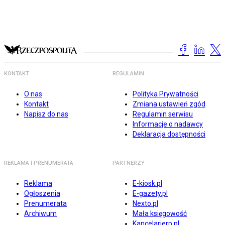
KONTAKT
REGULAMIN
O nas
Polityka Prywatności
Kontakt
Zmiana ustawień zgód
Napisz do nas
Regulamin serwisu
Informacje o nadawcy
Deklaracja dostępności
REKLAMA I PRENUMERATA
PARTNERZY
Reklama
E-kiosk.pl
Ogłoszenia
E-gazety.pl
Prenumerata
Nexto.pl
Archiwum
Mała księgowość
Kancelarierp.pl