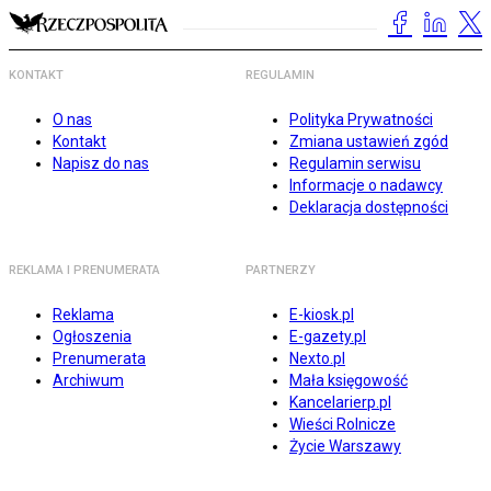
KONTAKT
REGULAMIN
O nas
Polityka Prywatności
Kontakt
Zmiana ustawień zgód
Napisz do nas
Regulamin serwisu
Informacje o nadawcy
Deklaracja dostępności
REKLAMA I PRENUMERATA
PARTNERZY
Reklama
E-kiosk.pl
Ogłoszenia
E-gazety.pl
Prenumerata
Nexto.pl
Archiwum
Mała księgowość
Kancelarierp.pl
Wieści Rolnicze
Życie Warszawy