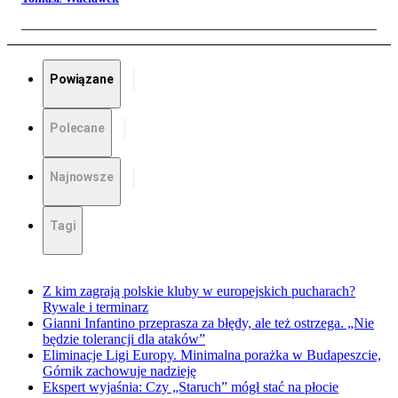
Powiązane
Polecane
Najnowsze
Tagi
Z kim zagrają polskie kluby w europejskich pucharach?
Rywale i terminarz
Gianni Infantino przeprasza za błędy, ale też ostrzega. „Nie
będzie tolerancji dla ataków”
Eliminacje Ligi Europy. Minimalna porażka w Budapeszcie,
Górnik zachowuje nadzieję
Ekspert wyjaśnia: Czy „Staruch” mógł stać na płocie