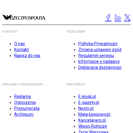
KONTAKT
REGULAMIN
O nas
Polityka Prywatności
Kontakt
Zmiana ustawień zgód
Napisz do nas
Regulamin serwisu
Informacje o nadawcy
Deklaracja dostępności
REKLAMA I PRENUMERATA
PARTNERZY
Reklama
E-kiosk.pl
Ogłoszenia
E-gazety.pl
Prenumerata
Nexto.pl
Archiwum
Mała księgowość
Kancelarierp.pl
Wieści Rolnicze
Życie Warszawy