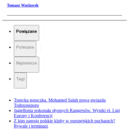
Tomasz Wacławek
Powiązane
Polecane
Najnowsze
Tagi
Turecka gorączka. Mohamed Salah nową gwiazdą
Trabzonsporu
Jagiellonia pokonała słynnych Rangersów. Wyniki el. Ligi
Europy i Konferencji
Z kim zagrają polskie kluby w europejskich pucharach?
Rywale i terminarz