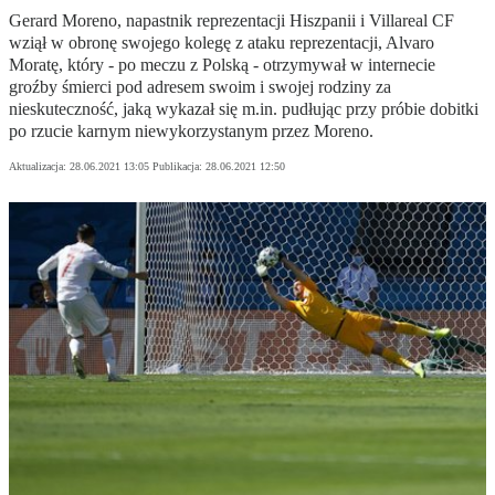
Gerard Moreno, napastnik reprezentacji Hiszpanii i Villareal CF
wziął w obronę swojego kolegę z ataku reprezentacji, Alvaro
Moratę, który - po meczu z Polską - otrzymywał w internecie
groźby śmierci pod adresem swoim i swojej rodziny za
nieskuteczność, jaką wykazał się m.in. pudłując przy próbie dobitki
po rzucie karnym niewykorzystanym przez Moreno.
Aktualizacja:
28.06.2021 13:05
Publikacja:
28.06.2021 12:50