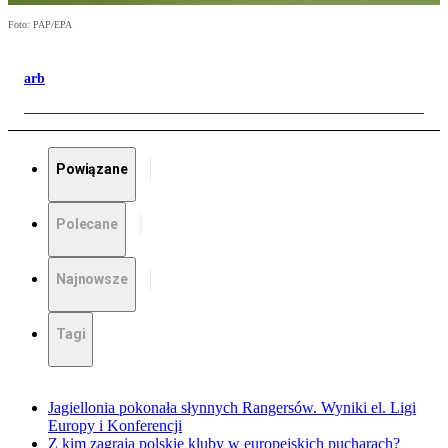
Foto: PAP/EPA
arb
Powiązane
Polecane
Najnowsze
Tagi
Jagiellonia pokonała słynnych Rangersów. Wyniki el. Ligi
Europy i Konferencji
Z kim zagrają polskie kluby w europejskich pucharach?