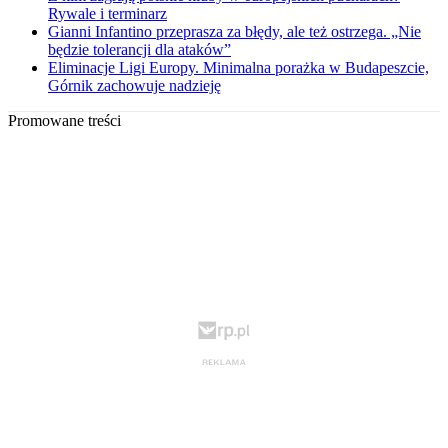
Rywale i terminarz
Gianni Infantino przeprasza za błędy, ale też ostrzega. „Nie
będzie tolerancji dla ataków”
Eliminacje Ligi Europy. Minimalna porażka w Budapeszcie,
Górnik zachowuje nadzieję
Promowane treści