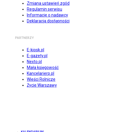
Zmiana ustawień zgód
Regulamin serwisu
Informacje o nadawcy
Deklaracja dostępności
PARTNERZY
E-kiosk.pl
E-gazety.pl
Nexto.pl
Mała księgowość
Kancelarierp.pl
Wieści Rolnicze
Życie Warszawy
KALENDARIUM