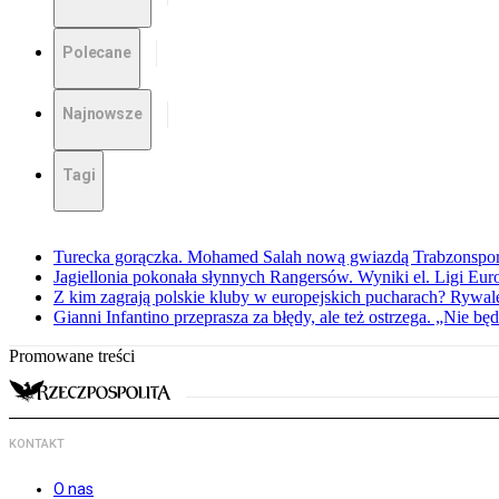
Polecane
Najnowsze
Tagi
Turecka gorączka. Mohamed Salah nową gwiazdą Trabzonspo
Jagiellonia pokonała słynnych Rangersów. Wyniki el. Ligi Eur
Z kim zagrają polskie kluby w europejskich pucharach? Rywale
Gianni Infantino przeprasza za błędy, ale też ostrzega. „Nie będ
Promowane treści
KONTAKT
O nas