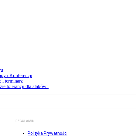
ru
opy i Konferencji
 i terminarz
zie tolerancji dla ataków”
REGULAMIN
Polityka Prywatności