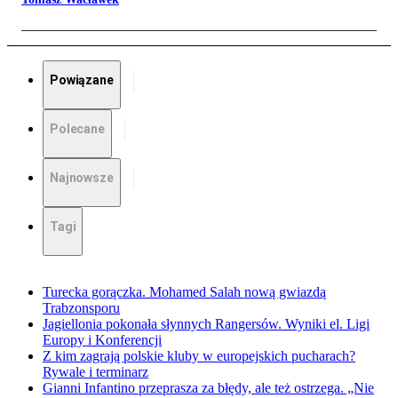
Powiązane
Polecane
Najnowsze
Tagi
Turecka gorączka. Mohamed Salah nową gwiazdą
Trabzonsporu
Jagiellonia pokonała słynnych Rangersów. Wyniki el. Ligi
Europy i Konferencji
Z kim zagrają polskie kluby w europejskich pucharach?
Rywale i terminarz
Gianni Infantino przeprasza za błędy, ale też ostrzega. „Nie