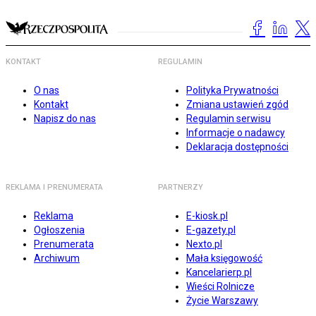
KONTAKT
REGULAMIN
O nas
Polityka Prywatności
Kontakt
Zmiana ustawień zgód
Napisz do nas
Regulamin serwisu
Informacje o nadawcy
Deklaracja dostępności
REKLAMA I PRENUMERATA
PARTNERZY
Reklama
E-kiosk.pl
Ogłoszenia
E-gazety.pl
Prenumerata
Nexto.pl
Archiwum
Mała księgowość
Kancelarierp.pl
Wieści Rolnicze
Życie Warszawy