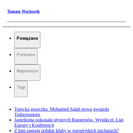
Tomasz Wacławek
Powiązane
Polecane
Najnowsze
Tagi
Turecka gorączka. Mohamed Salah nową gwiazdą
Trabzonsporu
Jagiellonia pokonała słynnych Rangersów. Wyniki el. Ligi
Europy i Konferencji
Z kim zagrają polskie kluby w europejskich pucharach?