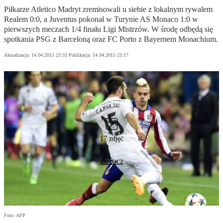
Piłkarze Atletico Madryt zremisowali u siebie z lokalnym rywalem
Realem 0:0, a Juventus pokonał w Turynie AS Monaco 1:0 w
pierwszych meczach 1/4 finału Ligi Mistrzów. W środę odbędą się
spotkania PSG z Barceloną oraz FC Porto z Bayernem Monachium.
Aktualizacja:
14.04.2015 23:33
Publikacja:
14.04.2015 23:17
17 zdjęć
Zobacz
Foto: AFP