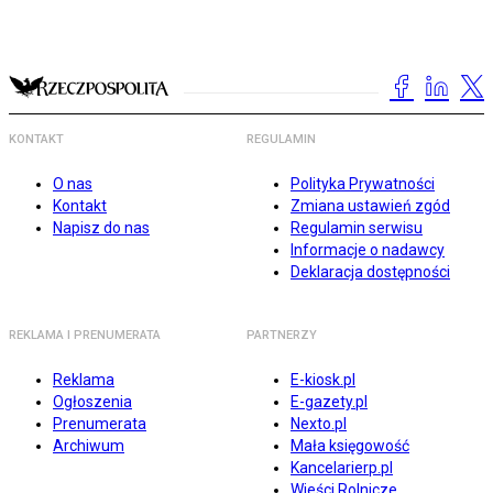
KONTAKT
REGULAMIN
O nas
Polityka Prywatności
Kontakt
Zmiana ustawień zgód
Napisz do nas
Regulamin serwisu
Informacje o nadawcy
Deklaracja dostępności
REKLAMA I PRENUMERATA
PARTNERZY
Reklama
E-kiosk.pl
Ogłoszenia
E-gazety.pl
Prenumerata
Nexto.pl
Archiwum
Mała księgowość
Kancelarierp.pl
Wieści Rolnicze