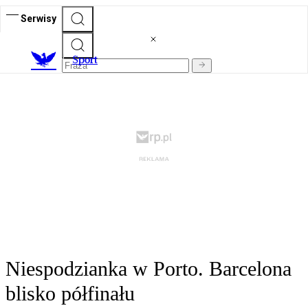
Serwisy
S
port
Niespodzianka w Porto. Barcelona
blisko półfinału