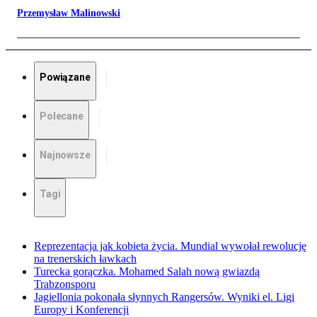
Przemysław Malinowski
Powiązane
Polecane
Najnowsze
Tagi
Reprezentacja jak kobieta życia. Mundial wywołał rewolucję
na trenerskich ławkach
Turecka gorączka. Mohamed Salah nową gwiazdą
Trabzonsporu
Jagiellonia pokonała słynnych Rangersów. Wyniki el. Ligi
Europy i Konferencji