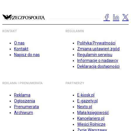
KONTAKT
REGULAMIN
O nas
Polityka Prywatności
Kontakt
Zmiana ustawień zgód
Napisz do nas
Regulamin serwisu
Informacje o nadawcy
Deklaracja dostępności
REKLAMA I PRENUMERATA
PARTNERZY
Reklama
E-kiosk.pl
Ogłoszenia
E-gazety.pl
Prenumerata
Nexto.pl
Archiwum
Mała księgowość
Kancelarierp.pl
Wieści Rolnicze
Życie Warszawy