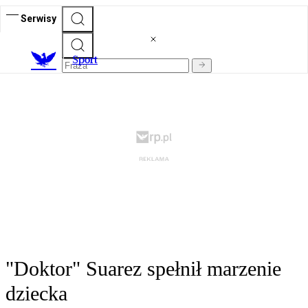
Serwisy
S
port
"Doktor" Suarez spełnił marzenie
dziecka