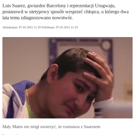
Luis Suarez, gwiazdor Barcelony i reprezentacji Urugwaju,
postanowił w nietypowy sposób wesprzeć chłopca, u którego dwa
lata temu zdiagnozowano nowotwór.
Aktualizacja:
07.05.2015 11:29
Publikacja:
07.05.2015 11:10
Mały Mateo nie mógł uwierzyć, że rozmawia z Suarezem