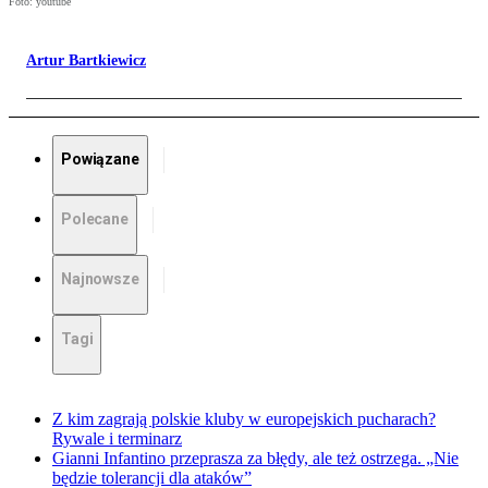
Foto: youtube
Artur Bartkiewicz
Powiązane
Polecane
Najnowsze
Tagi
Z kim zagrają polskie kluby w europejskich pucharach?
Rywale i terminarz
Gianni Infantino przeprasza za błędy, ale też ostrzega. „Nie
będzie tolerancji dla ataków”