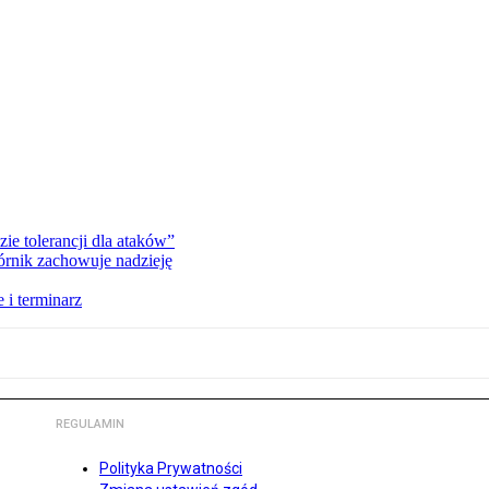
zie tolerancji dla ataków”
órnik zachowuje nadzieję
 i terminarz
REGULAMIN
Polityka Prywatności