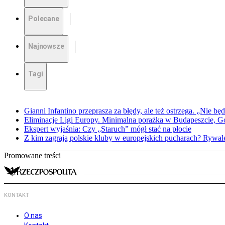
Polecane
Najnowsze
Tagi
Gianni Infantino przeprasza za błędy, ale też ostrzega. „Nie będ
Eliminacje Ligi Europy. Minimalna porażka w Budapeszcie, G
Ekspert wyjaśnia: Czy „Staruch” mógł stać na płocie
Z kim zagrają polskie kluby w europejskich pucharach? Rywale
Promowane treści
KONTAKT
O nas