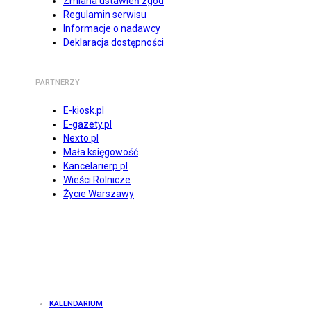
Zmiana ustawień zgód
Regulamin serwisu
Informacje o nadawcy
Deklaracja dostępności
PARTNERZY
E-kiosk.pl
E-gazety.pl
Nexto.pl
Mała księgowość
Kancelarierp.pl
Wieści Rolnicze
Życie Warszawy
KALENDARIUM