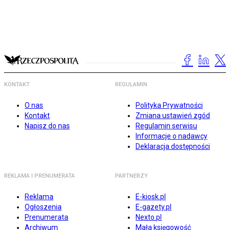
KONTAKT
REGULAMIN
O nas
Polityka Prywatności
Kontakt
Zmiana ustawień zgód
Napisz do nas
Regulamin serwisu
Informacje o nadawcy
Deklaracja dostępności
REKLAMA I PRENUMERATA
PARTNERZY
Reklama
E-kiosk.pl
Ogłoszenia
E-gazety.pl
Prenumerata
Nexto.pl
Archiwum
Mała księgowość