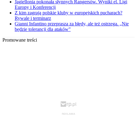
Jagiellonia pokonała słynnych Rangersów. Wyniki el. Ligi
Europy i Konferencji
Z kim zagrają polskie kluby w europejskich pucharach?
Rywale i terminarz
Gianni Infantino przeprasza za błędy, ale też ostrzega. „Nie
będzie tolerancji dla ataków”
Promowane treści