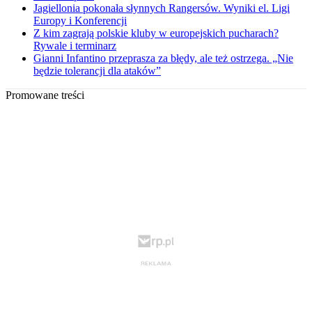
Jagiellonia pokonała słynnych Rangersów. Wyniki el. Ligi
Europy i Konferencji
Z kim zagrają polskie kluby w europejskich pucharach?
Rywale i terminarz
Gianni Infantino przeprasza za błędy, ale też ostrzega. „Nie
będzie tolerancji dla ataków”
Promowane treści