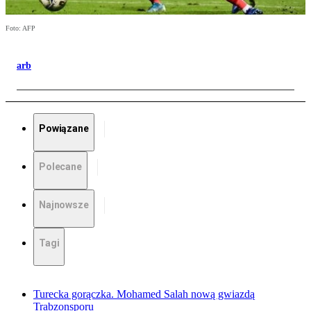
Foto: AFP
arb
Powiązane
Polecane
Najnowsze
Tagi
Turecka gorączka. Mohamed Salah nową gwiazdą
Trabzonsporu