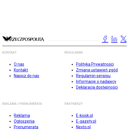
KONTAKT
REGULAMIN
O nas
Polityka Prywatności
Kontakt
Zmiana ustawień zgód
Napisz do nas
Regulamin serwisu
Informacje o nadawcy
Deklaracja dostępności
REKLAMA I PRENUMERATA
PARTNERZY
Reklama
E-kiosk.pl
Ogłoszenia
E-gazety.pl
Prenumerata
Nexto.pl