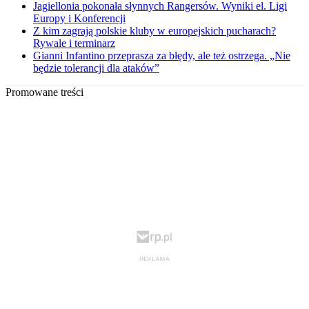
Jagiellonia pokonała słynnych Rangersów. Wyniki el. Ligi
Europy i Konferencji
Z kim zagrają polskie kluby w europejskich pucharach?
Rywale i terminarz
Gianni Infantino przeprasza za błędy, ale też ostrzega. „Nie
będzie tolerancji dla ataków”
Promowane treści