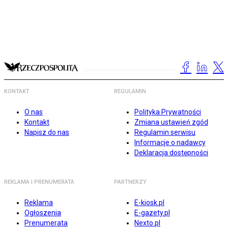
KONTAKT
REGULAMIN
O nas
Polityka Prywatności
Kontakt
Zmiana ustawień zgód
Napisz do nas
Regulamin serwisu
Informacje o nadawcy
Deklaracja dostępności
REKLAMA I PRENUMERATA
PARTNERZY
Reklama
E-kiosk.pl
Ogłoszenia
E-gazety.pl
Prenumerata
Nexto.pl