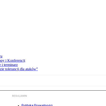
ru
opy i Konferencji
 i terminarz
zie tolerancji dla ataków”
REGULAMIN
Polityka Prywatności