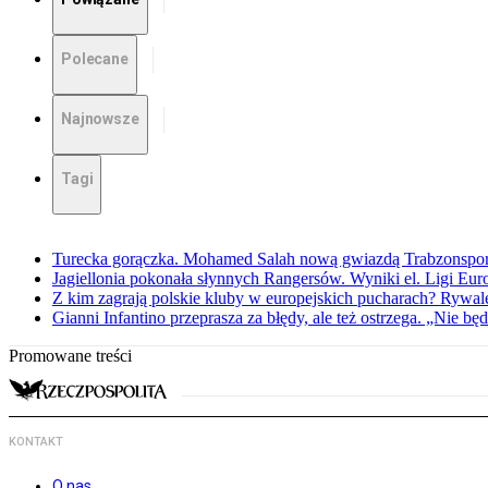
Polecane
Najnowsze
Tagi
Turecka gorączka. Mohamed Salah nową gwiazdą Trabzonspo
Jagiellonia pokonała słynnych Rangersów. Wyniki el. Ligi Eur
Z kim zagrają polskie kluby w europejskich pucharach? Rywale
Gianni Infantino przeprasza za błędy, ale też ostrzega. „Nie będ
Promowane treści
KONTAKT
O nas