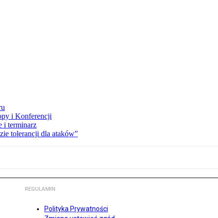
ru
opy i Konferencji
 i terminarz
zie tolerancji dla ataków”
REGULAMIN
Polityka Prywatności