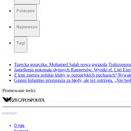
Polecane
Najnowsze
Tagi
Turecka gorączka. Mohamed Salah nową gwiazdą Trabzonspo
Jagiellonia pokonała słynnych Rangersów. Wyniki el. Ligi Eur
Z kim zagrają polskie kluby w europejskich pucharach? Rywale
Gianni Infantino przeprasza za błędy, ale też ostrzega. „Nie będ
Promowane treści
KONTAKT
O nas