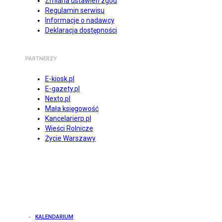
Zmiana ustawień zgód
Regulamin serwisu
Informacje o nadawcy
Deklaracja dostępności
PARTNERZY
E-kiosk.pl
E-gazety.pl
Nexto.pl
Mała księgowość
Kancelarierp.pl
Wieści Rolnicze
Życie Warszawy
KALENDARIUM