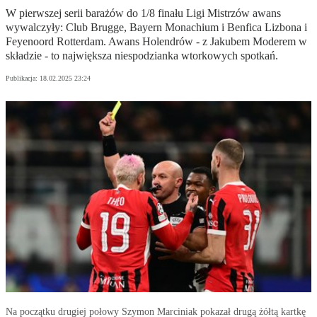
W pierwszej serii barażów do 1/8 finału Ligi Mistrzów awans
wywalczyły: Club Brugge, Bayern Monachium i Benfica Lizbona i
Feyenoord Rotterdam. Awans Holendrów - z Jakubem Moderem w
składzie - to największa niespodzianka wtorkowych spotkań.
Publikacja:
18.02.2025 23:24
Na początku drugiej połowy Szymon Marciniak pokazał drugą żółtą kartkę