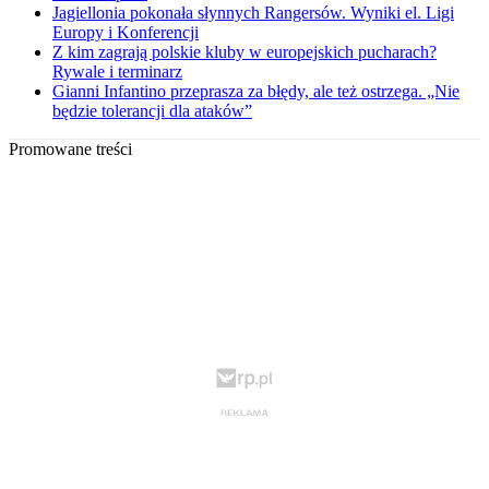
Jagiellonia pokonała słynnych Rangersów. Wyniki el. Ligi
Europy i Konferencji
Z kim zagrają polskie kluby w europejskich pucharach?
Rywale i terminarz
Gianni Infantino przeprasza za błędy, ale też ostrzega. „Nie
będzie tolerancji dla ataków”
Promowane treści