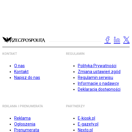
KONTAKT
REGULAMIN
O nas
Polityka Prywatności
Kontakt
Zmiana ustawień zgód
Napisz do nas
Regulamin serwisu
Informacje o nadawcy
Deklaracja dostępności
REKLAMA I PRENUMERATA
PARTNERZY
Reklama
E-kiosk.pl
Ogłoszenia
E-gazety.pl
Prenumerata
Nexto.pl