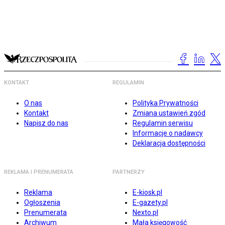
KONTAKT
REGULAMIN
O nas
Polityka Prywatności
Kontakt
Zmiana ustawień zgód
Napisz do nas
Regulamin serwisu
Informacje o nadawcy
Deklaracja dostępności
REKLAMA I PRENUMERATA
PARTNERZY
Reklama
E-kiosk.pl
Ogłoszenia
E-gazety.pl
Prenumerata
Nexto.pl
Archiwum
Mała księgowość