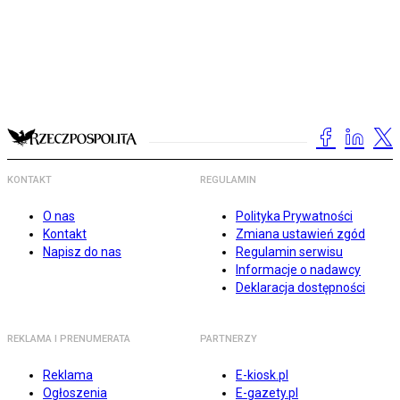
KONTAKT
REGULAMIN
O nas
Polityka Prywatności
Kontakt
Zmiana ustawień zgód
Napisz do nas
Regulamin serwisu
Informacje o nadawcy
Deklaracja dostępności
REKLAMA I PRENUMERATA
PARTNERZY
Reklama
E-kiosk.pl
Ogłoszenia
E-gazety.pl