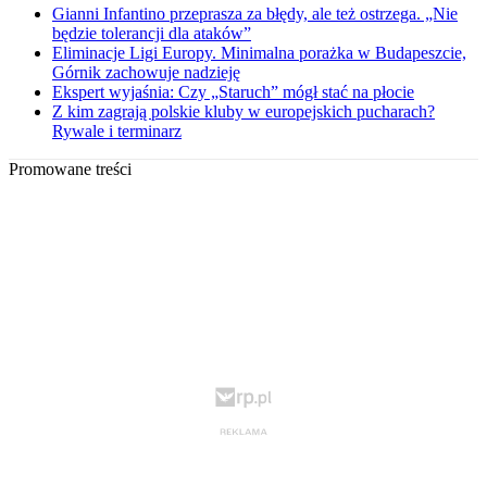
Gianni Infantino przeprasza za błędy, ale też ostrzega. „Nie
będzie tolerancji dla ataków”
Eliminacje Ligi Europy. Minimalna porażka w Budapeszcie,
Górnik zachowuje nadzieję
Ekspert wyjaśnia: Czy „Staruch” mógł stać na płocie
Z kim zagrają polskie kluby w europejskich pucharach?
Rywale i terminarz
Promowane treści