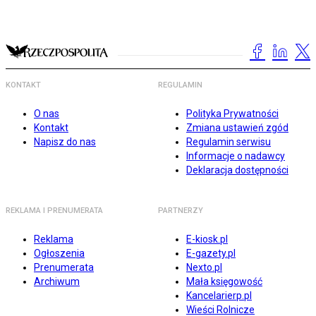
KONTAKT
REGULAMIN
O nas
Polityka Prywatności
Kontakt
Zmiana ustawień zgód
Napisz do nas
Regulamin serwisu
Informacje o nadawcy
Deklaracja dostępności
REKLAMA I PRENUMERATA
PARTNERZY
Reklama
E-kiosk.pl
Ogłoszenia
E-gazety.pl
Prenumerata
Nexto.pl
Archiwum
Mała księgowość
Kancelarierp.pl
Wieści Rolnicze