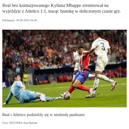
Real bez kontuzjowanego Kyliana Mbappe zremisował na
wyjeździe z Atletico 1:1, tracąc bramkę w doliczonym czasie gry.
Publikacja:
30.09.2024 04:49
Real i Atletico podzieliły się w niedzielę punktami
Foto: REUTERS/Ana Beltran