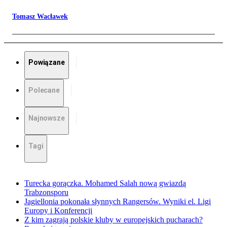
Tomasz Wacławek
Powiązane
Polecane
Najnowsze
Tagi
Turecka gorączka. Mohamed Salah nową gwiazdą
Trabzonsporu
Jagiellonia pokonała słynnych Rangersów. Wyniki el. Ligi
Europy i Konferencji
Z kim zagrają polskie kluby w europejskich pucharach?