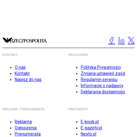
KONTAKT
REGULAMIN
O nas
Polityka Prywatności
Kontakt
Zmiana ustawień zgód
Napisz do nas
Regulamin serwisu
Informacje o nadawcy
Deklaracja dostępności
REKLAMA I PRENUMERATA
PARTNERZY
Reklama
E-kiosk.pl
Ogłoszenia
E-gazety.pl
Prenumerata
Nexto.pl