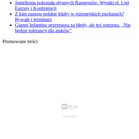
Jagiellonia pokonała słynnych Rangersów. Wyniki el. Ligi
Europy i Konferencji
Z kim zagrają polskie kluby w europejskich pucharach?
Rywale i terminarz
Gianni Infantino przeprasza za błędy, ale też ostrzega. „Nie
będzie tolerancji dla ataków”
Promowane treści