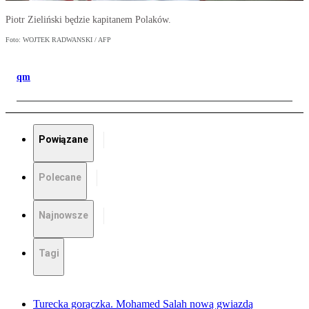
Piotr Zieliński będzie kapitanem Polaków.
Foto: WOJTEK RADWANSKI / AFP
qm
Powiązane
Polecane
Najnowsze
Tagi
Turecka gorączka. Mohamed Salah nową gwiazdą