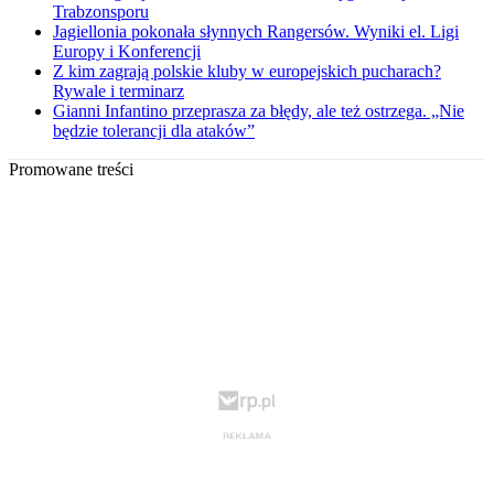
Trabzonsporu
Jagiellonia pokonała słynnych Rangersów. Wyniki el. Ligi
Europy i Konferencji
Z kim zagrają polskie kluby w europejskich pucharach?
Rywale i terminarz
Gianni Infantino przeprasza za błędy, ale też ostrzega. „Nie
będzie tolerancji dla ataków”
Promowane treści