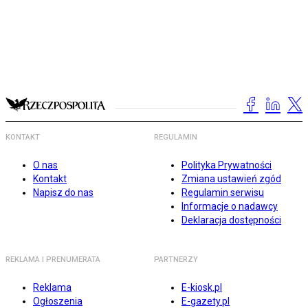
KONTAKT
REGULAMIN
O nas
Polityka Prywatności
Kontakt
Zmiana ustawień zgód
Napisz do nas
Regulamin serwisu
Informacje o nadawcy
Deklaracja dostępności
REKLAMA I PRENUMERATA
PARTNERZY
Reklama
E-kiosk.pl
Ogłoszenia
E-gazety.pl