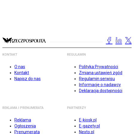
KONTAKT
REGULAMIN
O nas
Polityka Prywatności
Kontakt
Zmiana ustawień zgód
Napisz do nas
Regulamin serwisu
Informacje o nadawcy
Deklaracja dostępności
REKLAMA I PRENUMERATA
PARTNERZY
Reklama
E-kiosk.pl
Ogłoszenia
E-gazety.pl
Prenumerata
Nexto.pl