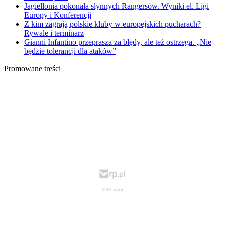
Jagiellonia pokonała słynnych Rangersów. Wyniki el. Ligi
Europy i Konferencji
Z kim zagrają polskie kluby w europejskich pucharach?
Rywale i terminarz
Gianni Infantino przeprasza za błędy, ale też ostrzega. „Nie
będzie tolerancji dla ataków”
Promowane treści