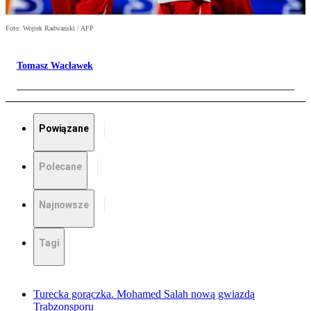
Foto: Wojtek Radwanski / AFP
Tomasz Wacławek
Powiązane
Polecane
Najnowsze
Tagi
Turecka gorączka. Mohamed Salah nową gwiazdą
Trabzonsporu