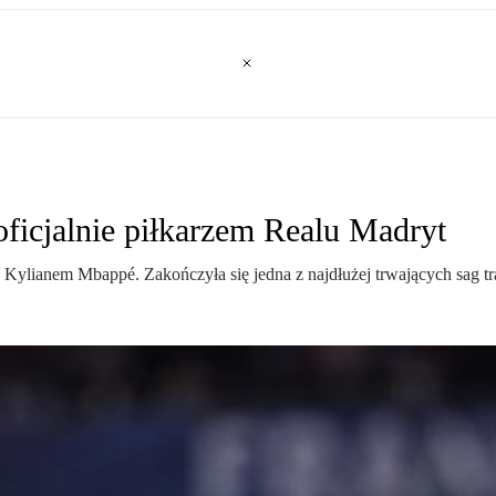
oficjalnie piłkarzem Realu Madryt
z Kylianem Mbappé. Zakończyła się jedna z najdłużej trwających sag t