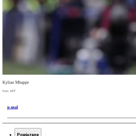
Kylian Mbappe
Foto: AFP
p.mal
Powiązane