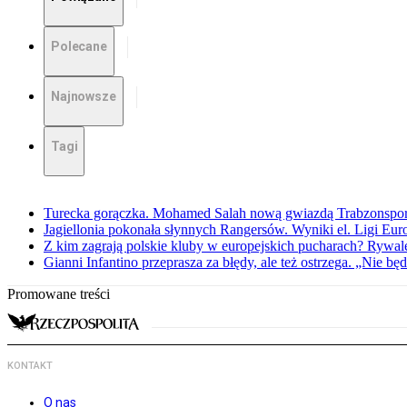
Polecane
Najnowsze
Tagi
Turecka gorączka. Mohamed Salah nową gwiazdą Trabzonspo
Jagiellonia pokonała słynnych Rangersów. Wyniki el. Ligi Eur
Z kim zagrają polskie kluby w europejskich pucharach? Rywale
Gianni Infantino przeprasza za błędy, ale też ostrzega. „Nie będ
Promowane treści
KONTAKT
O nas