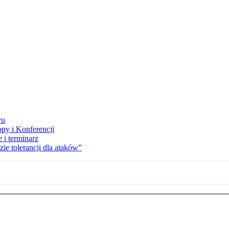
ru
opy i Konferencji
 i terminarz
zie tolerancji dla ataków”