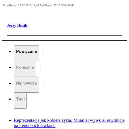
Aktualizacja:
27.12.2019 18:48
Publikacja:
27.12.2019 18:40
Jerzy Dusik
Powiązane
Polecane
Najnowsze
Tagi
Reprezentacja jak kobieta życia. Mundial wywołał rewolucję
na trenerskich ławkach