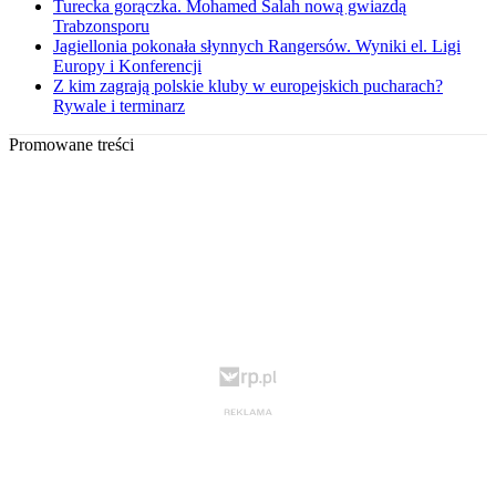
Turecka gorączka. Mohamed Salah nową gwiazdą
Trabzonsporu
Jagiellonia pokonała słynnych Rangersów. Wyniki el. Ligi
Europy i Konferencji
Z kim zagrają polskie kluby w europejskich pucharach?
Rywale i terminarz
Promowane treści