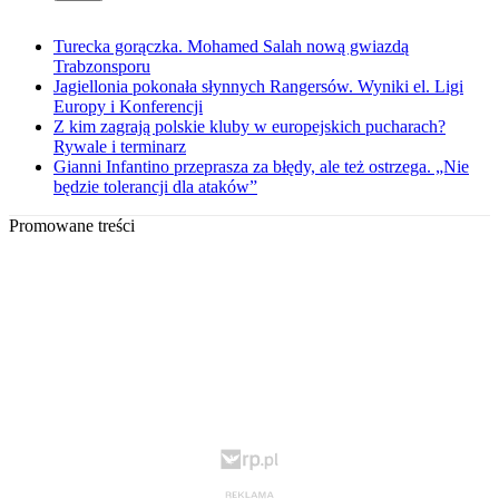
Turecka gorączka. Mohamed Salah nową gwiazdą
Trabzonsporu
Jagiellonia pokonała słynnych Rangersów. Wyniki el. Ligi
Europy i Konferencji
Z kim zagrają polskie kluby w europejskich pucharach?
Rywale i terminarz
Gianni Infantino przeprasza za błędy, ale też ostrzega. „Nie
będzie tolerancji dla ataków”
Promowane treści