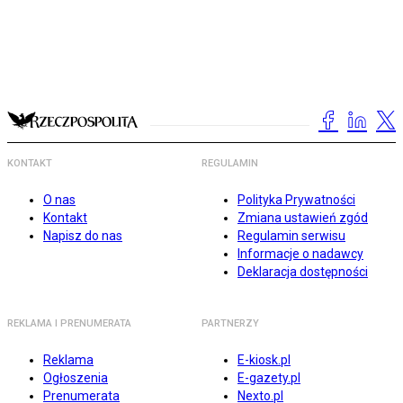
KONTAKT
REGULAMIN
O nas
Polityka Prywatności
Kontakt
Zmiana ustawień zgód
Napisz do nas
Regulamin serwisu
Informacje o nadawcy
Deklaracja dostępności
REKLAMA I PRENUMERATA
PARTNERZY
Reklama
E-kiosk.pl
Ogłoszenia
E-gazety.pl
Prenumerata
Nexto.pl