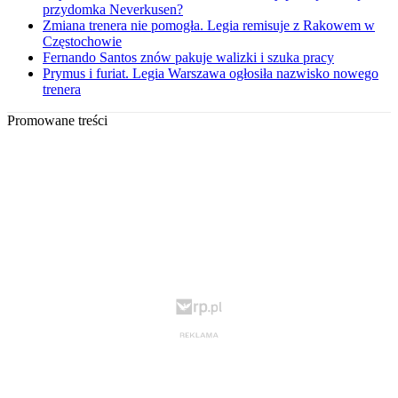
przydomka Neverkusen?
Zmiana trenera nie pomogła. Legia remisuje z Rakowem w
Częstochowie
Fernando Santos znów pakuje walizki i szuka pracy
Prymus i furiat. Legia Warszawa ogłosiła nazwisko nowego
trenera
Promowane treści