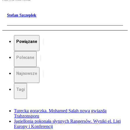
Stefan Szczepłek
Powiązane
Polecane
Najnowsze
Tagi
Turecka gorączka. Mohamed Salah nową gwiazdą
Trabzonsporu
Jagiellonia pokonała słynnych Rangersów. Wyniki el. Ligi
Europy i Konferencji