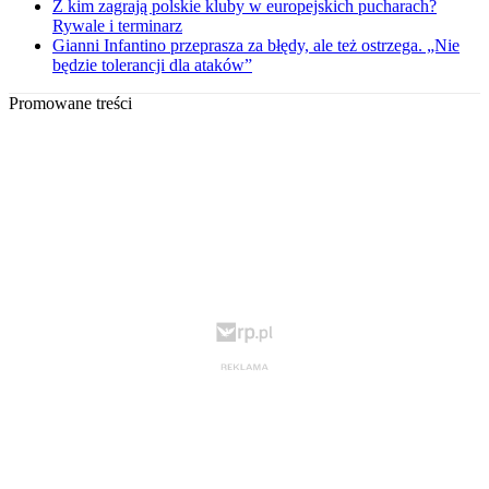
Z kim zagrają polskie kluby w europejskich pucharach?
Rywale i terminarz
Gianni Infantino przeprasza za błędy, ale też ostrzega. „Nie
będzie tolerancji dla ataków”
Promowane treści