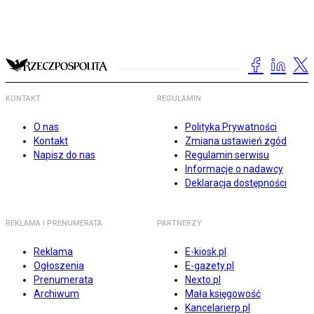
KONTAKT
REGULAMIN
O nas
Polityka Prywatności
Kontakt
Zmiana ustawień zgód
Napisz do nas
Regulamin serwisu
Informacje o nadawcy
Deklaracja dostępności
REKLAMA I PRENUMERATA
PARTNERZY
Reklama
E-kiosk.pl
Ogłoszenia
E-gazety.pl
Prenumerata
Nexto.pl
Archiwum
Mała księgowość
Kancelarierp.pl