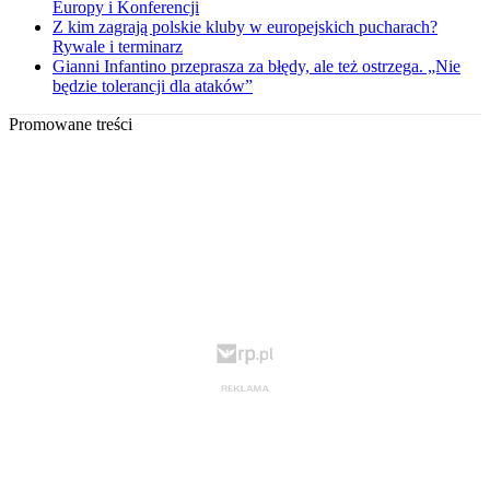
Europy i Konferencji
Z kim zagrają polskie kluby w europejskich pucharach?
Rywale i terminarz
Gianni Infantino przeprasza za błędy, ale też ostrzega. „Nie
będzie tolerancji dla ataków”
Promowane treści