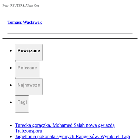
Foto: REUTERS/Albert Gea
Tomasz Wacławek
Powiązane
Polecane
Najnowsze
Tagi
Turecka gorączka. Mohamed Salah nową gwiazdą
Trabzonsporu
Jagiellonia pokonała słynnych Rangersów. Wyniki el. Ligi