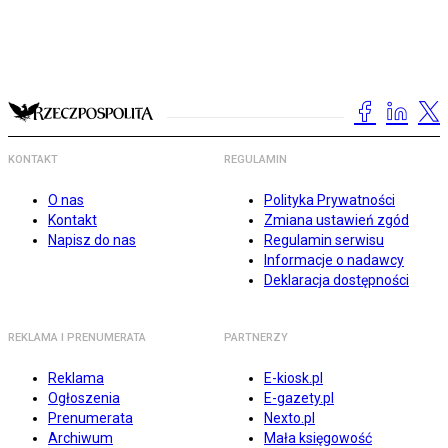
KONTAKT
REGULAMIN
O nas
Polityka Prywatności
Kontakt
Zmiana ustawień zgód
Napisz do nas
Regulamin serwisu
Informacje o nadawcy
Deklaracja dostępności
REKLAMA I PRENUMERATA
PARTNERZY
Reklama
E-kiosk.pl
Ogłoszenia
E-gazety.pl
Prenumerata
Nexto.pl
Archiwum
Mała księgowość