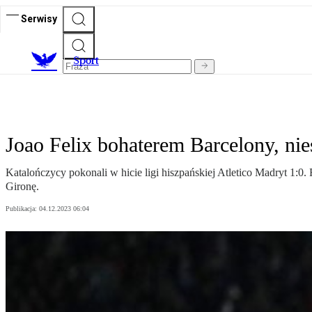
Serwisy
S
port
Joao Felix bohaterem Barcelony, n
Katalończycy pokonali w hicie ligi hiszpańskiej Atletico Madryt 1:0.
Gironę.
Publikacja:
04.12.2023 06:04