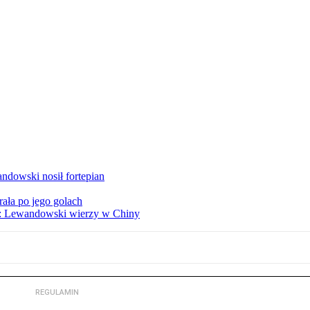
dowski nosił fortepian
ała po jego golach
s: Lewandowski wierzy w Chiny
REGULAMIN