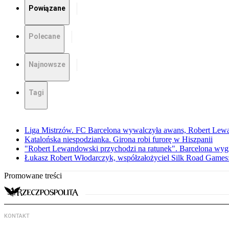
Powiązane
Polecane
Najnowsze
Tagi
Liga Mistrzów. FC Barcelona wywalczyła awans, Robert Lewan
Katalońska niespodzianka. Girona robi furorę w Hiszpanii
"Robert Lewandowski przychodzi na ratunek". Barcelona wygr
Łukasz Robert Włodarczyk, współzałożyciel Silk Road Game
Promowane treści
KONTAKT