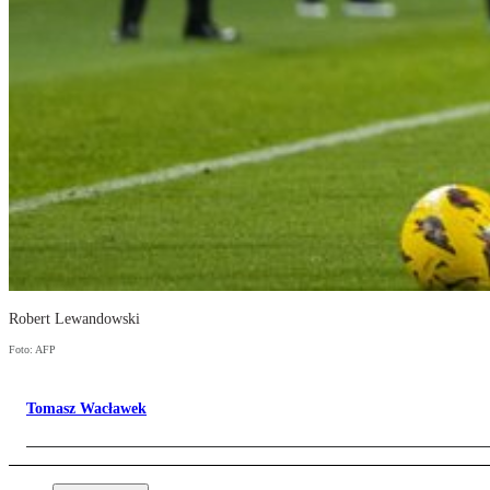
Robert Lewandowski
Foto: AFP
Tomasz Wacławek